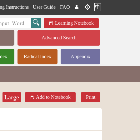
⚙️
中
ng Instructions
User Guide
FAQ
👤
Learning Notebook
Advanced Search
ndex
Radical Index
Appendix
Large
Add to Notebook
Print