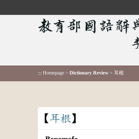
Homepage
>
Dictionary Review
> 耳根
:::
耳
根
Bopomofo