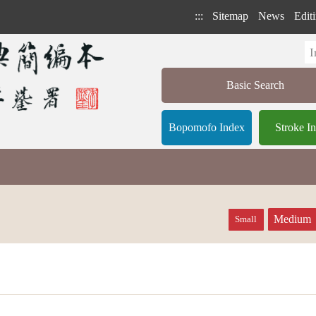
:::
Sitemap
News
Editi
Basic Search
Bopomofo Index
Stroke I
Medium
Small