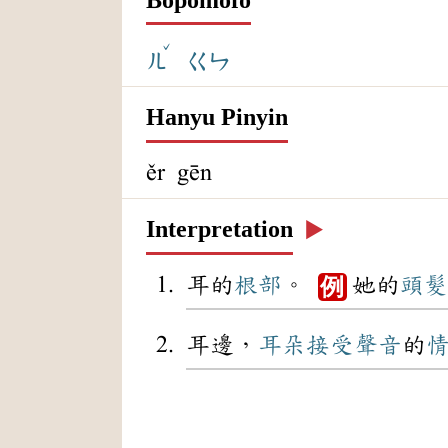
ˇ
ㄦ
ㄍㄣ
Hanyu Pinyin
ěr gēn
Interpretation
▶️
耳的
根部
。
她的
頭髮
例
耳邊，
耳朵
接受
聲音
的