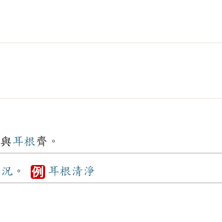
與
耳根
齊。
情況
。
耳根
清淨
例