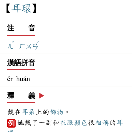
耳
環
注 音
ˇ
ˊ
ㄦ
ㄏㄨㄢ
漢語拼音
ěr huán
釋 義
▶️
戴在
耳朵
上的
飾物
。
她戴了一副和
衣服
顏色
很
相稱
的
耳
例