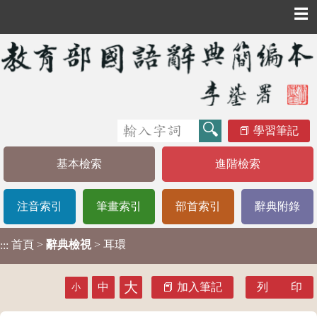
☰
學習筆記
基本檢索
進階檢索
注音索引
筆畫索引
部首索引
辭典附錄
首頁
>
辭典檢視
> 耳環
:::
大
中
加入筆記
列 印
小