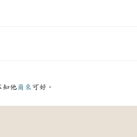
不知他
爾來
可好。