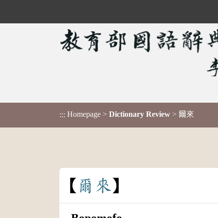
Homepage
>
Dictionary Review
> 爾來
:::
爾
來
Bopomofo