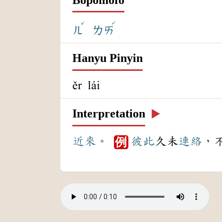
ˇ
ˊ
ㄦ
ㄌㄞ
Hanyu Pinyin
ěr lái
Interpretation
▶️
近來
。
彼此
久未
連絡
，
例