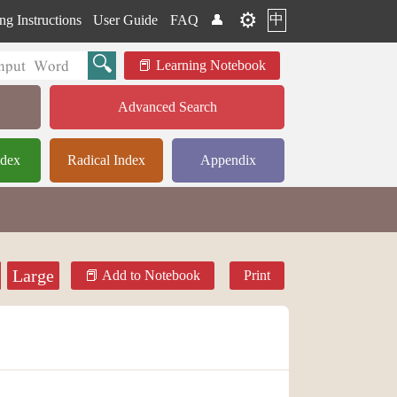
⚙️
中
ng Instructions
User Guide
FAQ
👤
Learning Notebook
Advanced Search
ndex
Radical Index
Appendix
Large
Add to Notebook
Print