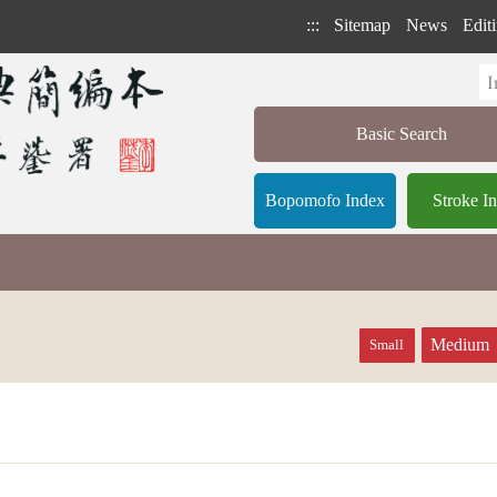
:::
Sitemap
News
Editi
Basic Search
Bopomofo Index
Stroke I
Medium
Small