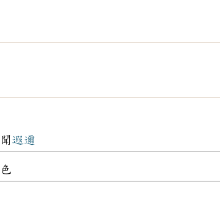
聞
遐邇
色