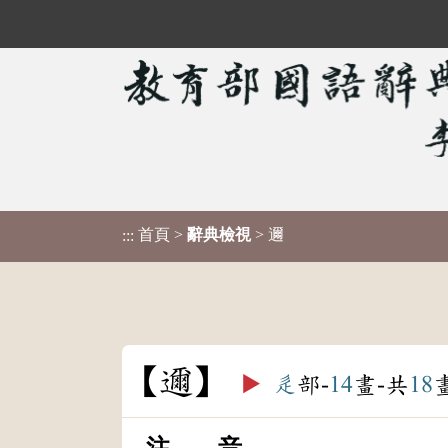
首頁
>
辭典檢視
> 邇
:::
邇
▶️
辵
部-
14
畫-共
18
注 音