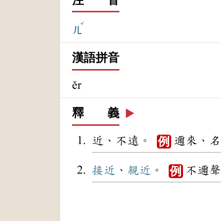
ˇ
ㄦ
漢語拼音
ěr
釋 義
▶️
近、不遠。
邇來、名
例
接近
、
親近
。
不邇聲
例