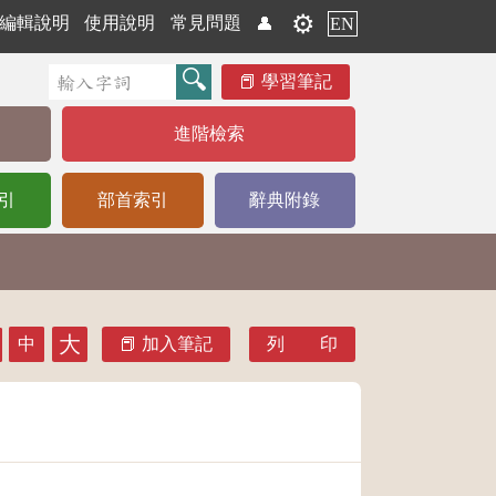
⚙️
編輯說明
使用說明
常見問題
👤
EN
學習筆記
進階檢索
引
部首索引
辭典附錄
大
中
加入筆記
列 印