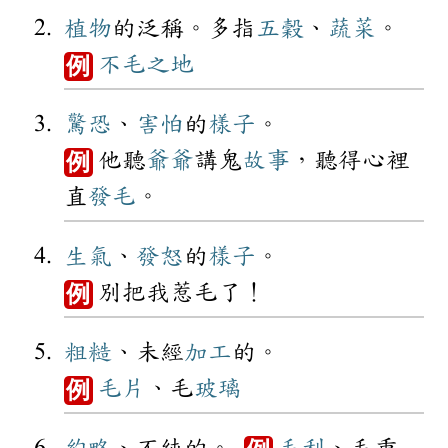
植物
的泛稱。多指
五穀
、
蔬菜
。
不毛之地
例
驚恐
、
害怕
的
樣子
。
他聽
爺爺
講鬼
故事
，聽得心裡
例
直
發毛
。
生氣
、
發怒
的
樣子
。
別把我惹毛了！
例
粗糙
、未經
加工
的。
毛片
、毛
玻璃
例