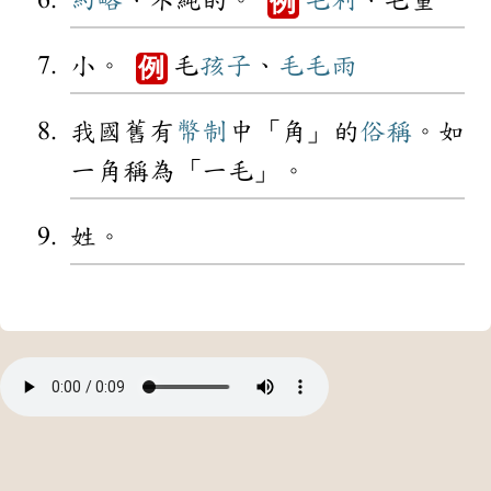
約略
、不純的。
毛利
、毛重
例
小。
毛
孩子
、
毛毛雨
例
我國舊有
幣制
中「角」的
俗稱
。如
一角稱為「一毛」。
姓。