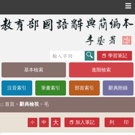
☰
學習筆記
基本檢索
進階檢索
注音索引
筆畫索引
部首索引
辭典附錄
首頁
>
辭典檢視
> 毛
:::
大
中
加入筆記
列 印
小