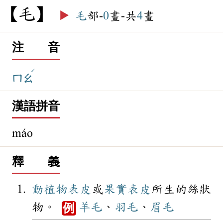
毛
▶️
毛
部-
0
畫-共
4
畫
注 音
ˊ
ㄇㄠ
漢語拼音
máo
釋 義
動植物
表皮
或
果實
表皮
所生的絲狀
物。
羊毛
、
羽毛
、
眉毛
例