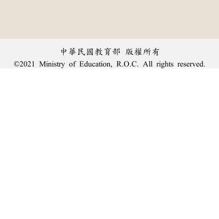
中華民國教育部 版權所有
©2021 Ministry of Education, R.O.C. All rights reserved.
︿
:::
個資法及隱私聲明
|
辭典公眾授權網
|
意見交流
|
網網相連
三峽總院區地址：新北市三峽區三樹路2號、
臺北院區地址：臺北市大安區和平東路一段179號、
回頂端
臺中院區地址：臺中市豐原區師範街67號
電話總機：
(02)7740-7890
、
傳真：(02)7740-7064、
TANet VoIP：9009-7890
線上人數: 1760
累積總人次: 240,082,078