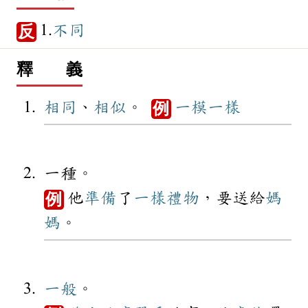
1.
不同
反
釋 義
相同
、
相似
。
一模一樣
例
一種。
他
準備
了
一樣
禮物
，要送給
媽
例
媽
。
一般
。