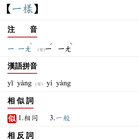
一
樣
注 音
ˋ
ˊ
ˋ
ㄧ
ㄧㄤ
ㄧ
ㄧㄤ
(變)
漢語拼音
yī yàng
yí yàng
(變)
相 似 詞
1.相同 3.
一般
似
相 反 詞