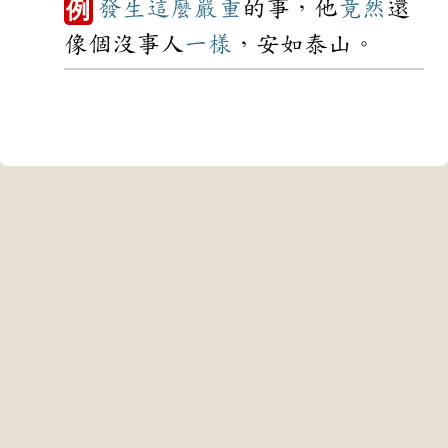
發生
這麼
嚴重
的事，他
竟然
還
例
像個沒事人
一樣
，安如泰山。