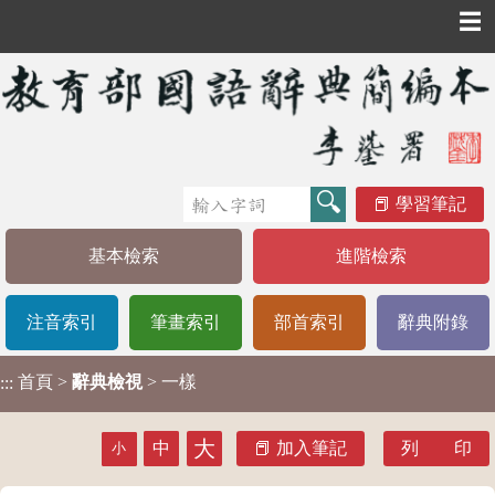
☰
學習筆記
基本檢索
進階檢索
注音索引
筆畫索引
部首索引
辭典附錄
首頁
>
辭典檢視
> 一樣
:::
大
中
加入筆記
列 印
小