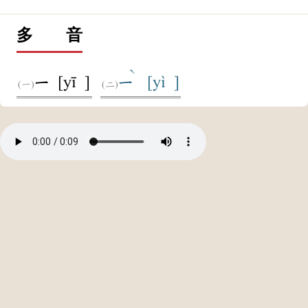
多 音
ˋ
[yī ]
[yì ]
ㄧ
ㄧ