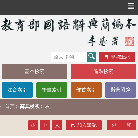
☰
學習筆記
基本檢索
進階檢索
注音索引
筆畫索引
部首索引
辭典附錄
首頁
>
辭典檢視
> 衣
:::
大
中
加入筆記
列 印
小