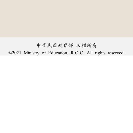
中華民國教育部 版權所有
©2021 Ministry of Education, R.O.C. All rights reserved.
︿
:::
個資法及隱私聲明
|
辭典公眾授權網
|
意見交流
|
網網相連
三峽總院區地址：新北市三峽區三樹路2號、
臺北院區地址：臺北市大安區和平東路一段179號、
回頂端
臺中院區地址：臺中市豐原區師範街67號
電話總機：
(02)7740-7890
、
傳真：(02)7740-7064、
TANet VoIP：9009-7890