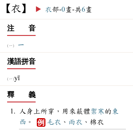
衣
▶️
衣
部-
0
畫-共
6
畫
注 音
ㄧ
漢語拼音
yī
釋 義
人身上所穿，用來蔽體
禦寒
的
東
西
。
毛衣
、
雨衣
、棉衣
例