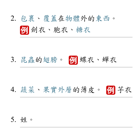
包裹
、
覆蓋
在
物體
外的
東西
。
劍衣、胞衣、
糖衣
例
昆蟲
的
翅膀
。
蝶衣、蟬衣
例
蔬菜
、
果實
外層
的薄皮。
芋衣
例
姓。