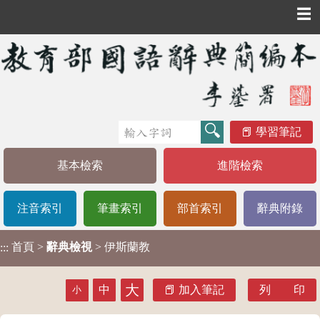
☰
學習筆記
基本檢索
進階檢索
注音索引
筆畫索引
部首索引
辭典附錄
首頁
>
辭典檢視
> 伊斯蘭教
:::
大
中
加入筆記
列 印
小