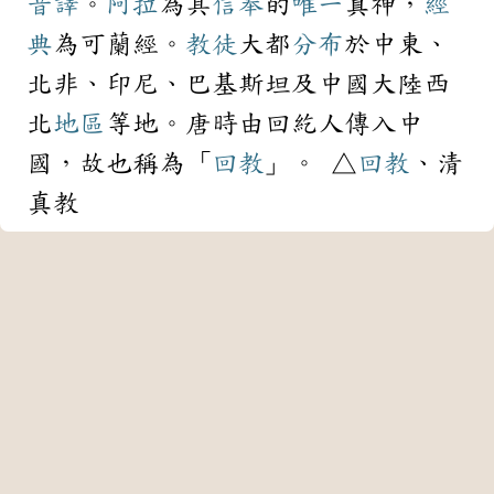
音譯
。
阿拉
為其
信奉
的
唯一
真神，
經
典
為可蘭經。
教徒
大都
分布
於中東、
北非、印尼、巴基斯坦及中國大陸西
北
地區
等地。唐時由回紇人傳入中
國，故也稱為「
回教
」。 △
回教
、清
真教