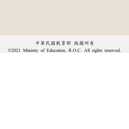
中華民國教育部 版權所有
©2021 Ministry of Education, R.O.C. All rights reserved.
︿
:::
個資法及隱私聲明
|
辭典公眾授權網
|
意見交流
|
網網相連
三峽總院區地址：新北市三峽區三樹路2號、
臺北院區地址：臺北市大安區和平東路一段179號、
回頂端
臺中院區地址：臺中市豐原區師範街67號
電話總機：
(02)7740-7890
、
傳真：(02)7740-7064、
TANet VoIP：9009-7890