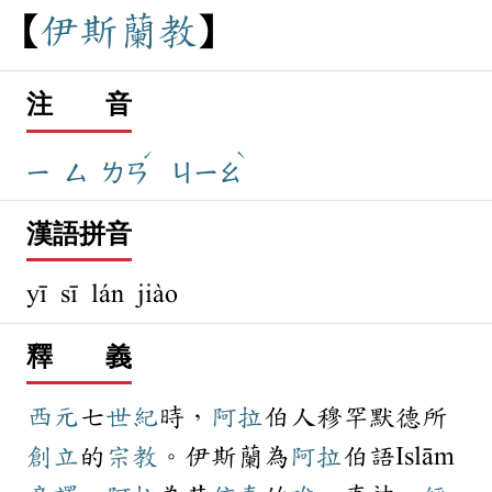
伊
斯
蘭
教
注 音
ˊ
ˋ
ㄧ
ㄙ
ㄌㄢ
ㄐㄧㄠ
漢語拼音
yī sī lán jiào
釋 義
西元
七
世紀
時，
阿拉
伯人穆罕默德所
創立
的
宗教
。伊斯蘭為
阿拉
伯語Islām