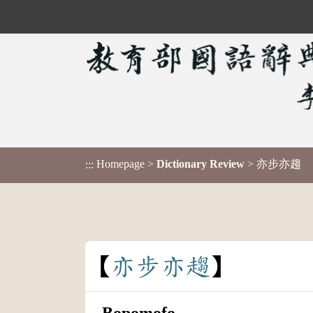
Homepage
>
Dictionary Review
> 亦步亦趨
:::
亦
步
亦
趨
Bopomofo