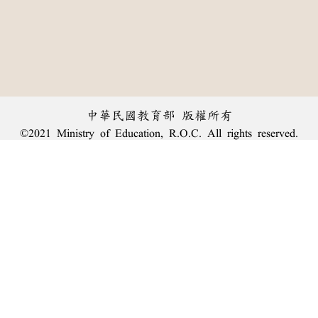
中華民國教育部 版權所有
©2021 Ministry of Education, R.O.C. All rights reserved.
︿
:::
個資法及隱私聲明
|
辭典公眾授權網
|
意見交流
|
網網相連
三峽總院區地址：新北市三峽區三樹路2號、
臺北院區地址：臺北市大安區和平東路一段179號、
回頂端
臺中院區地址：臺中市豐原區師範街67號
電話總機：
(02)7740-7890
、
傳真：(02)7740-7064、
TANet VoIP：9009-7890