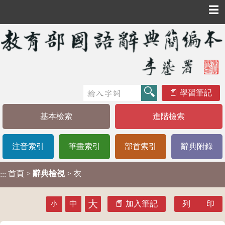
☰
學習筆記
基本檢索
進階檢索
注音索引
筆畫索引
部首索引
辭典附錄
首頁
>
辭典檢視
> 衣
:::
大
中
加入筆記
列 印
小