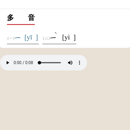
多 音
ˋ
[yī ]
[yì ]
ㄧ
ㄧ