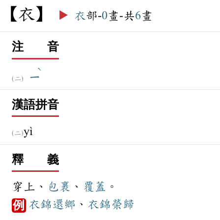
衣
▶️
衣
部-
0
畫-共
6
畫
注 音
ˋ
ㄧ
漢語拼音
yì
釋 義
穿上、
包裹
、
覆蓋
。
衣錦還鄉
、
衣錦榮歸
例