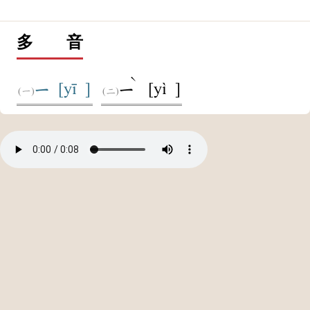
多 音
ˋ
[yī ]
[yì ]
ㄧ
ㄧ