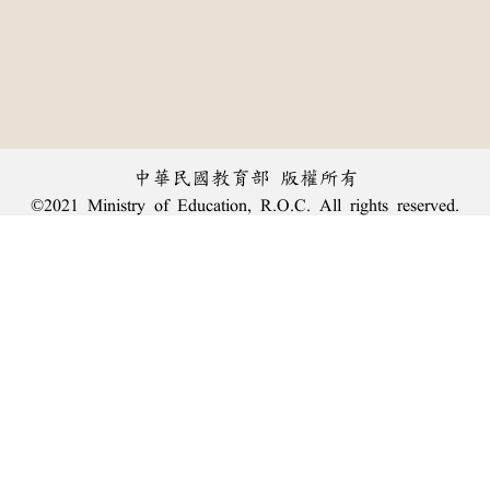
中華民國教育部 版權所有
©2021 Ministry of Education, R.O.C. All rights reserved.
︿
:::
個資法及隱私聲明
|
辭典公眾授權網
|
意見交流
|
網網相連
三峽總院區地址：新北市三峽區三樹路2號、
臺北院區地址：臺北市大安區和平東路一段179號、
回頂端
臺中院區地址：臺中市豐原區師範街67號
電話總機：
(02)7740-7890
、
傳真：(02)7740-7064、
TANet VoIP：9009-7890