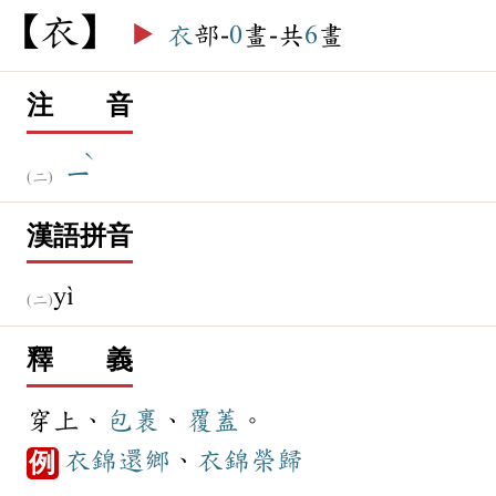
衣
▶️
衣
部-
0
畫-共
6
畫
注 音
ˋ
ㄧ
漢語拼音
yì
釋 義
穿上、
包裹
、
覆蓋
。
衣錦還鄉
、
衣錦榮歸
例