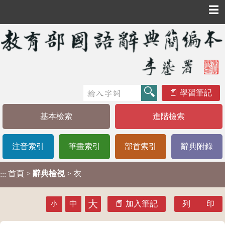
☰
學習筆記
基本檢索
進階檢索
注音索引
筆畫索引
部首索引
辭典附錄
首頁
>
辭典檢視
> 衣
:::
大
中
加入筆記
列 印
小