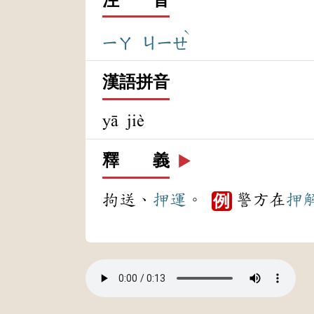
ˋ
ㄧㄚ
ㄐㄧㄝ
漢語拼音
yā jiè
釋 義
▶️
拘送、
押運
。
警方在
押
例