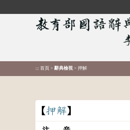
首頁
>
辭典檢視
> 押解
:::
押
解
注 音