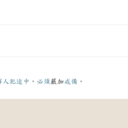
解
人犯
途中
，
必須
嚴加
戒備
。