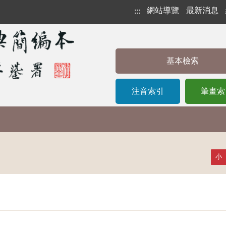
網站導覽
最新消息
:::
基本檢索
注音索引
筆畫索
小