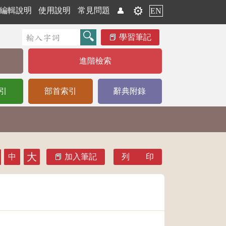
⚙️
編輯說明
使用說明
常見問題
👤
EN
學習筆記
進階檢索
引
部首索引
辭典附錄
大
中
加入筆記
列 印