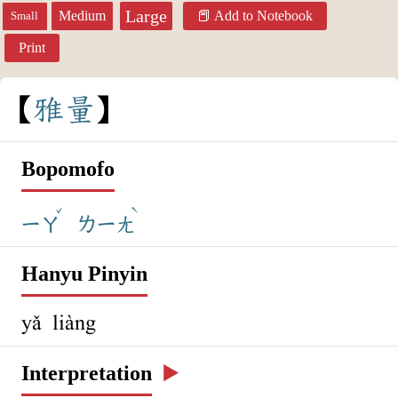
Large
Medium
Add to Notebook
Small
Print
雅
量
Bopomofo
ˇ
ˋ
ㄧㄚ
ㄌㄧㄤ
Hanyu Pinyin
yǎ liàng
Interpretation
▶️