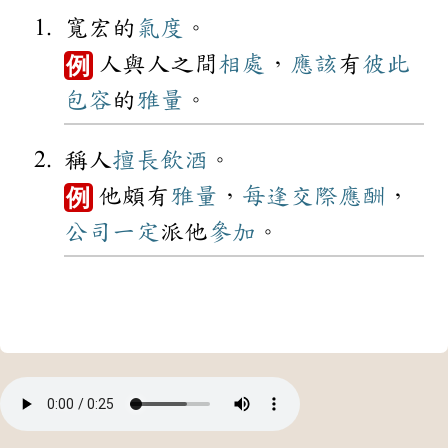
寬宏的
氣度
。
人與人之間
相處
，
應該
有
彼此
例
包容
的
雅量
。
稱人
擅長
飲酒
。
他頗有
雅量
，
每逢
交際
應酬
，
例
公司
一定
派他
參加
。