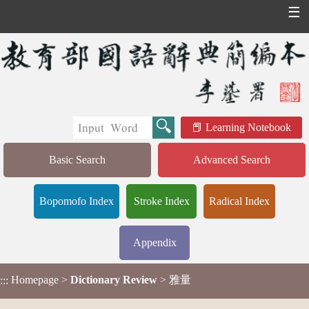
☰
Learning Notebook
Basic Search
Advanced Search
Bopomofo Index
Stroke Index
Radical Index
Appendix
Homepage
>
Dictionary Review
> 雅量
:::