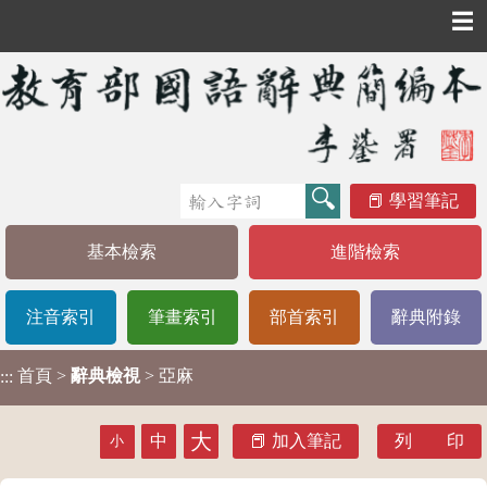
☰
學習筆記
基本檢索
進階檢索
注音索引
筆畫索引
部首索引
辭典附錄
首頁
>
辭典檢視
> 亞麻
:::
大
中
加入筆記
列 印
小