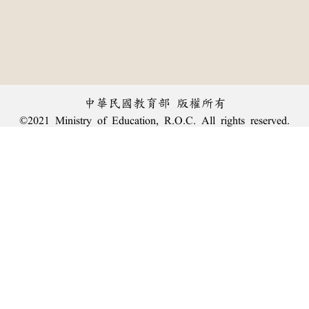
中華民國教育部 版權所有
©2021 Ministry of Education, R.O.C. All rights reserved.
︿
:::
個資法及隱私聲明
|
辭典公眾授權網
|
意見交流
|
網網相連
三峽總院區地址：新北市三峽區三樹路2號、
臺北院區地址：臺北市大安區和平東路一段179號、
回頂端
臺中院區地址：臺中市豐原區師範街67號
電話總機：
(02)7740-7890
、
傳真：(02)7740-7064、
TANet VoIP：9009-7890