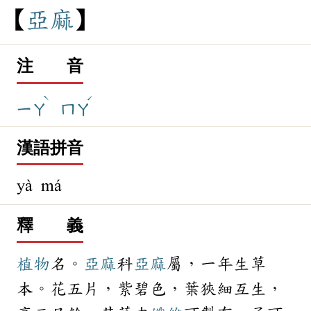
亞
麻
注 音
ˋ
ˊ
ㄧㄚ
ㄇㄚ
漢語拼音
yà má
釋 義
植物
名。
亞麻
科
亞麻
屬，一年生草
本。花五片，紫碧色，葉狹細互生，