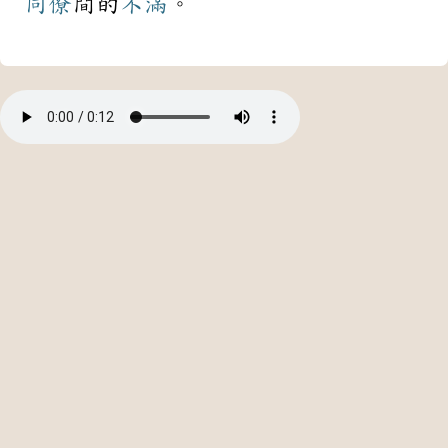
同僚
間的
不滿
。