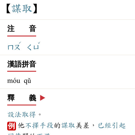
謀
取
注 音
ˊ
ˇ
ㄇㄡ
ㄑㄩ
漢語拼音
móu qǔ
釋 義
▶️
設法
取得
。
他
不擇手段
的
謀取
美差，
已經
引起
例