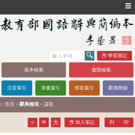
☰
學習筆記
基本檢索
進階檢索
注音索引
筆畫索引
部首索引
辭典附錄
首頁
>
辭典檢視
> 謀取
:::
大
中
加入筆記
列 印
小