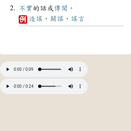
不實
的話或
傳聞
。
造謠
、
闢謠
、
謠言
例