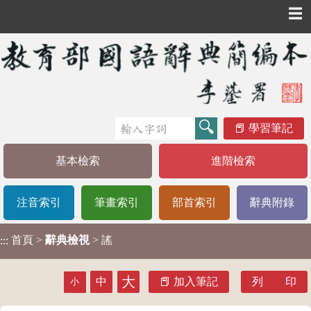
☰
學習筆記
基本檢索
進階檢索
注音索引
筆畫索引
部首索引
辭典附錄
首頁
>
辭典檢視
> 謠
:::
大
中
加入筆記
列 印
小