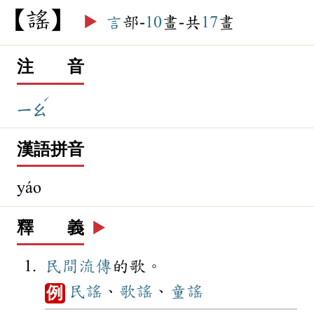
謠
▶️
言
部-
10
畫-共
17
畫
注 音
ˊ
ㄧㄠ
漢語拼音
yáo
釋 義
▶️
民間
流傳
的歌。
民謠
、
歌謠
、
童謠
例