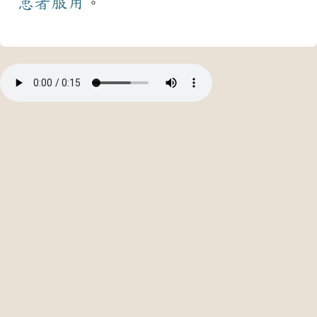
患者
服用
。