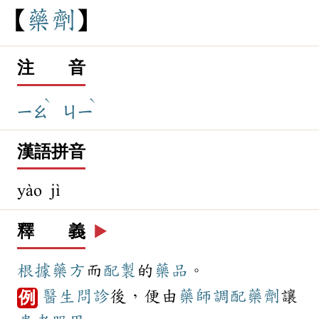
藥
劑
注 音
ˋ
ˋ
ㄧㄠ
ㄐㄧ
漢語拼音
yào jì
釋 義
▶️
根據
藥方
而
配製
的
藥品
。
醫生
問診
後，便由
藥師
調配
藥劑
讓
例