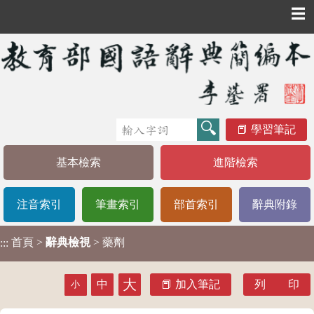
☰
學習筆記
基本檢索
進階檢索
注音索引
筆畫索引
部首索引
辭典附錄
首頁
>
辭典檢視
> 藥劑
:::
大
中
加入筆記
列 印
小