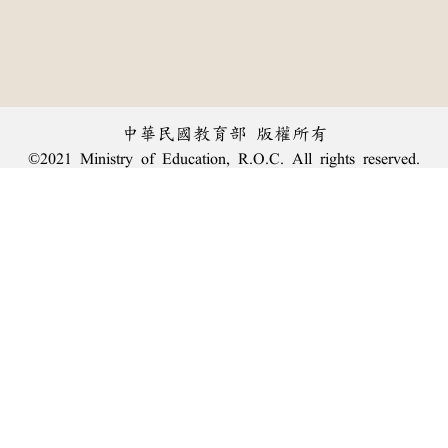
中華民國教育部 版權所有
©2021 Ministry of Education, R.O.C. All rights reserved.
︿
:::
個資法及隱私聲明
|
辭典公眾授權網
|
意見交流
|
網網相連
三峽總院區地址：新北市三峽區三樹路2號、
臺北院區地址：臺北市大安區和平東路一段179號、
回頂端
臺中院區地址：臺中市豐原區師範街67號
電話總機：
(02)7740-7890
、
傳真：(02)7740-7064、
TANet VoIP：9009-7890
線上人數: 2634