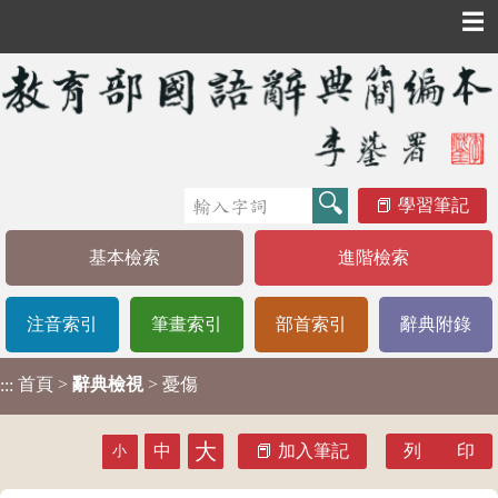
☰
學習筆記
基本檢索
進階檢索
注音索引
筆畫索引
部首索引
辭典附錄
首頁
>
辭典檢視
> 憂傷
:::
大
中
加入筆記
列 印
小