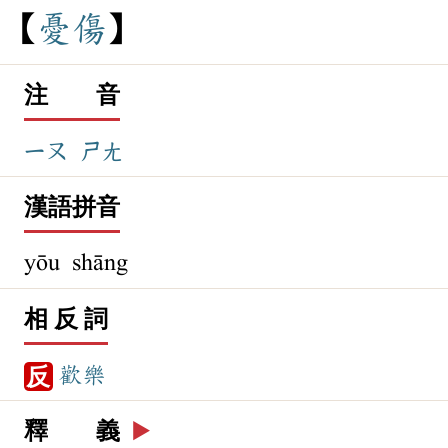
憂
傷
注 音
ㄧㄡ
ㄕㄤ
漢語拼音
yōu shāng
相 反 詞
歡樂
反
釋 義
▶️