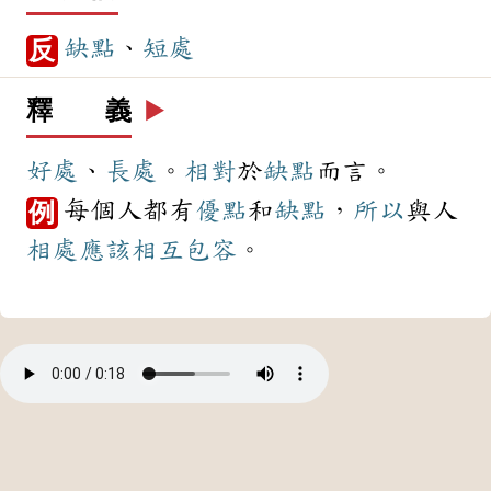
缺點
、
短處
反
釋 義
▶️
好處
、
長處
。
相對
於
缺點
而言。
每個人都有
優點
和
缺點
，
所以
與人
例
相處
應該
相互
包容
。