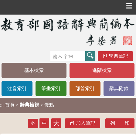
☰
學習筆記
基本檢索
進階檢索
注音索引
筆畫索引
部首索引
辭典附錄
首頁
>
辭典檢視
> 優點
:::
大
中
加入筆記
列 印
小