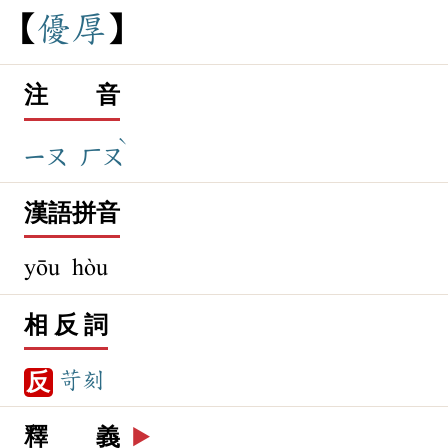
優
厚
注 音
ˋ
ㄧㄡ
ㄏㄡ
漢語拼音
yōu hòu
相 反 詞
苛刻
反
釋 義
▶️