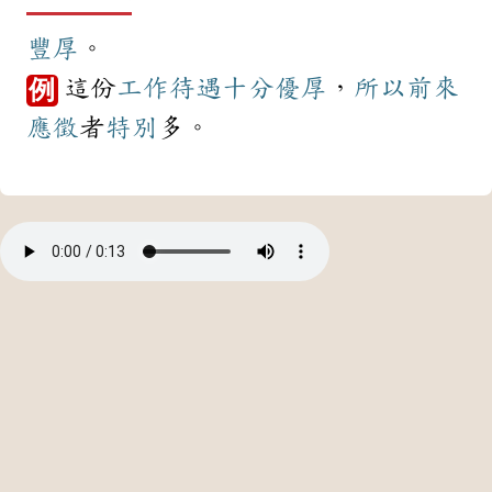
豐厚
。
這份
工作
待遇
十分
優厚
，
所以
前來
例
應徵
者
特別
多。