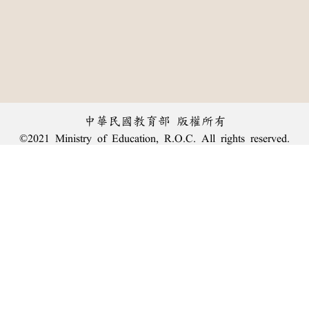
中華民國教育部 版權所有
©2021 Ministry of Education, R.O.C. All rights reserved.
︿
:::
個資法及隱私聲明
|
辭典公眾授權網
|
意見交流
|
網網相連
三峽總院區地址：新北市三峽區三樹路2號、
臺北院區地址：臺北市大安區和平東路一段179號、
回頂端
臺中院區地址：臺中市豐原區師範街67號
電話總機：
(02)7740-7890
、
傳真：(02)7740-7064、