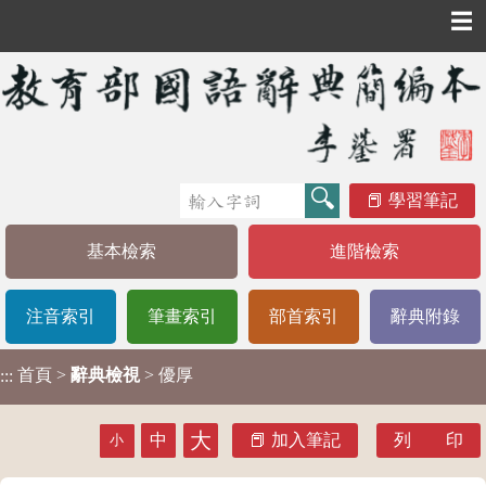
☰
學習筆記
基本檢索
進階檢索
注音索引
筆畫索引
部首索引
辭典附錄
首頁
>
辭典檢視
> 優厚
:::
大
中
加入筆記
列 印
小