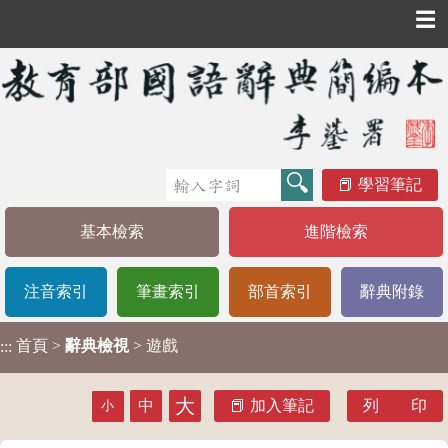
☰
學習筆記
基本檢索
進階檢索
注音索引
筆畫索引
部首索引
辭典附錄
首頁
>
辭典檢視
> 遊戲
:::
大
中
加入筆記
列 印
小