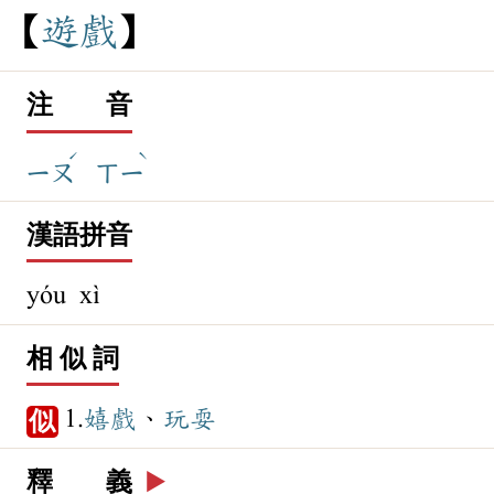
遊
戲
注 音
ˊ
ˋ
ㄧㄡ
ㄒㄧ
漢語拼音
yóu xì
相 似 詞
1.
嬉戲
、
玩耍
似
釋 義
▶️