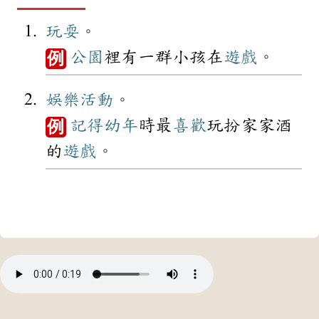
玩耍
。
公園
裡有一群小孩在
遊戲
。
例
娛樂
活動
。
記得
幼年
時最
喜歡
玩扮家家酒
例
的
遊戲
。