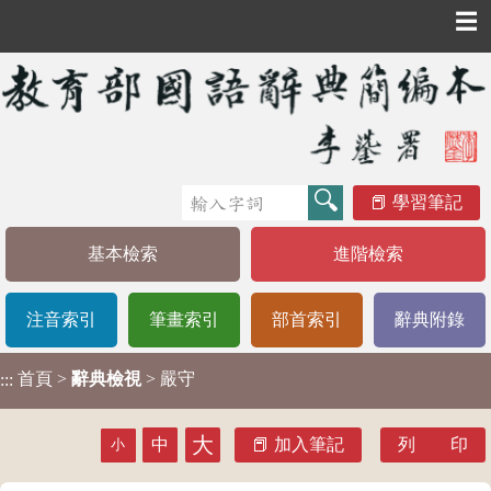
☰
學習筆記
基本檢索
進階檢索
注音索引
筆畫索引
部首索引
辭典附錄
首頁
>
辭典檢視
> 嚴守
:::
大
中
加入筆記
列 印
小