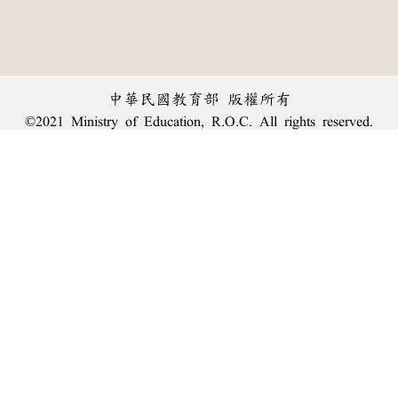
中華民國教育部 版權所有
©2021 Ministry of Education, R.O.C. All rights reserved.
︿
:::
個資法及隱私聲明
|
辭典公眾授權網
|
意見交流
|
網網相連
三峽總院區地址：新北市三峽區三樹路2號、
臺北院區地址：臺北市大安區和平東路一段179號、
回頂端
臺中院區地址：臺中市豐原區師範街67號
電話總機：
(02)7740-7890
、
傳真：(02)7740-7064、
TANet VoIP：9009-7890
線上人數: 2771
累積總人次: 239,840,036