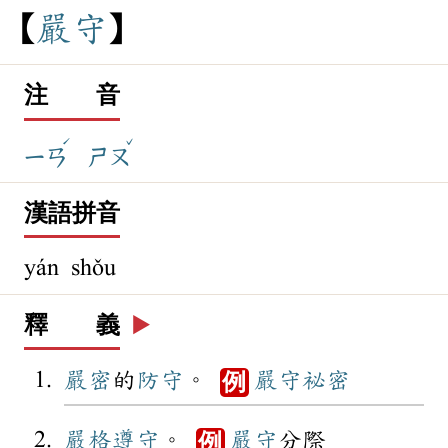
嚴
守
注 音
ˊ
ˇ
ㄧㄢ
ㄕㄡ
漢語拼音
yán shǒu
釋 義
▶️
嚴密
的
防守
。
嚴守
祕密
例
嚴格
遵守
。
嚴守
分際
例