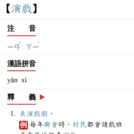
演
戲
注 音
ˇ
ˋ
ㄧㄢ
ㄒㄧ
漢語拼音
yǎn xì
釋 義
▶️
表演
戲劇
。
每年
廟會
時，
村民
都會請戲班
例