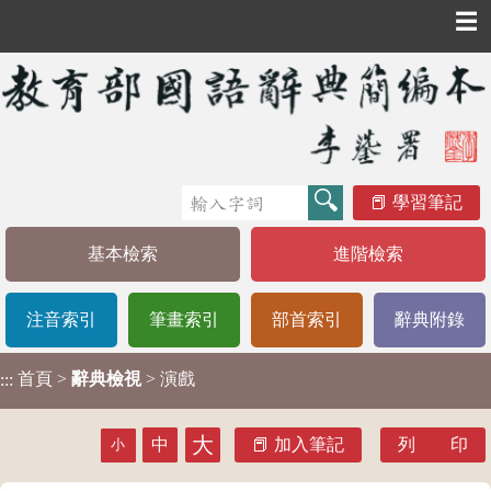
☰
學習筆記
基本檢索
進階檢索
注音索引
筆畫索引
部首索引
辭典附錄
首頁
>
辭典檢視
> 演戲
:::
大
中
加入筆記
列 印
小