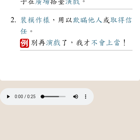
子在
廣場
搭臺
演戲
。
裝模作樣
，用以
欺瞞
他人
或
取得
信
任
。
別再
演戲
了，我才
不會
上當
！
例