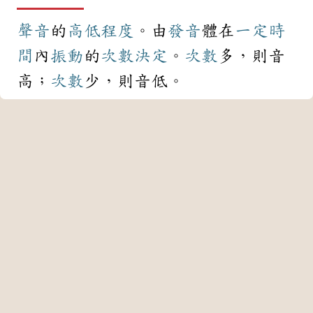
聲音
的
高低
程度
。由
發音
體在
一定
時
間
內
振動
的
次數
決定
。
次數
多，則音
高；
次數
少，則音低。