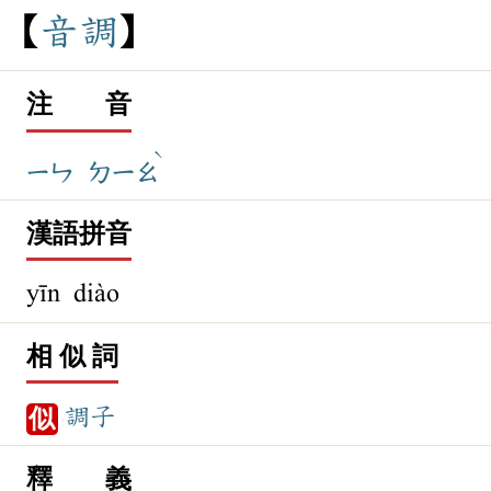
音
調
注 音
ˋ
ㄧㄣ
ㄉㄧㄠ
漢語拼音
yīn diào
相 似 詞
調子
似
釋 義