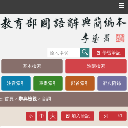
☰
學習筆記
基本檢索
進階檢索
注音索引
筆畫索引
部首索引
辭典附錄
首頁
>
辭典檢視
> 音調
:::
大
中
加入筆記
列 印
小