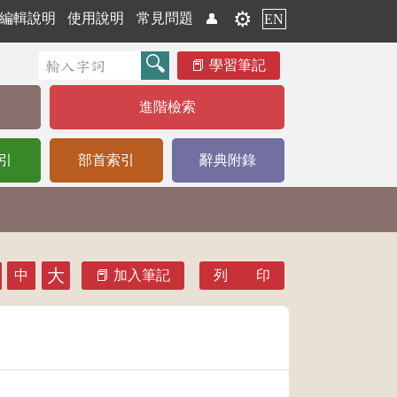
⚙️
編輯說明
使用說明
常見問題
👤
EN
學習筆記
進階檢索
引
部首索引
辭典附錄
大
中
加入筆記
列 印