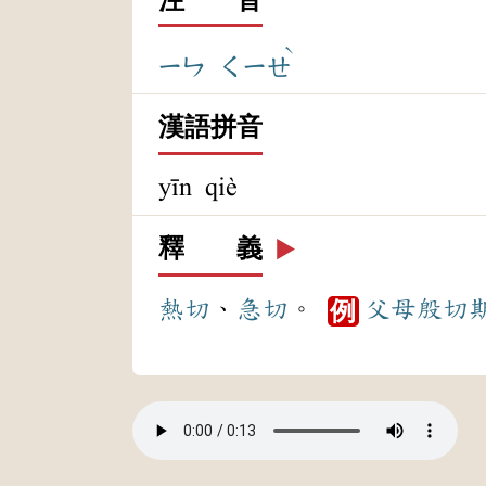
ˋ
ㄧㄣ
ㄑㄧㄝ
漢語拼音
yīn qiè
釋 義
▶️
熱切
、
急切
。
父母
殷切
例