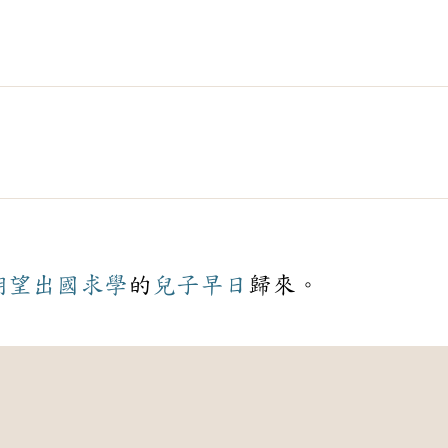
期望
出國
求學
的
兒子
早日
歸來。