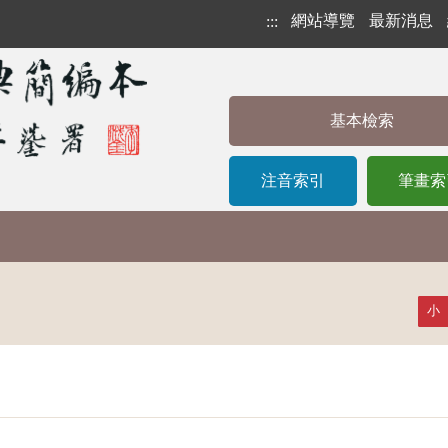
網站導覽
最新消息
:::
基本檢索
注音索引
筆畫索
小