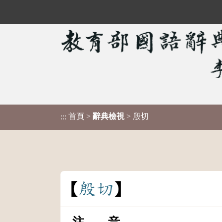
首頁
>
辭典檢視
> 殷切
:::
殷
切
注 音