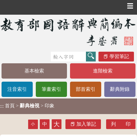
☰
學習筆記
基本檢索
進階檢索
注音索引
筆畫索引
部首索引
辭典附錄
首頁
>
辭典檢視
> 印象
:::
大
中
加入筆記
列 印
小