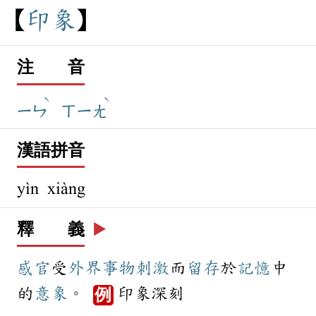
印
象
注 音
ˋ
ˋ
ㄧㄣ
ㄒㄧㄤ
漢語拼音
yìn xiàng
釋 義
▶️
感官
受
外界
事物
刺激
而
留存
於
記憶
中
的
意象
。
印象深刻
例