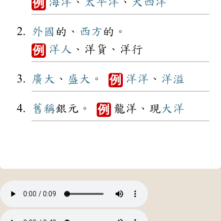
海洋
、
太平洋
、
大西洋
例
外國
的、
西方
的。
洋人
、洋貨、洋行
例
廣大
、
盛大
。
洋洋
、
洋溢
例
舊稱
銀元。
龍洋、現
大洋
例