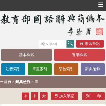
☰
學習筆記
基本檢索
進階檢索
注音索引
筆畫索引
部首索引
辭典附錄
首頁
>
辭典檢視
> 洋
:::
大
中
加入筆記
列 印
小