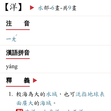
洋
▶️
水
部-
6
畫-共
9
畫
注 音
ˊ
ㄧㄤ
漢語拼音
yáng
釋 義
▶️
較海為大的
水域
，也可
泛指
地球
表
面
廣大
的
海域
。