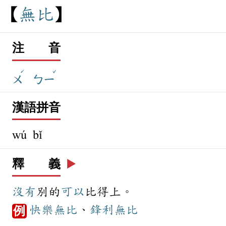
無
比
注 音
ˊ
ˇ
ㄨ
ㄅㄧ
漢語拼音
wú bǐ
釋 義
▶️
沒有
別的
可以
比得上。
快樂
無比
、
鋒利
無比
例