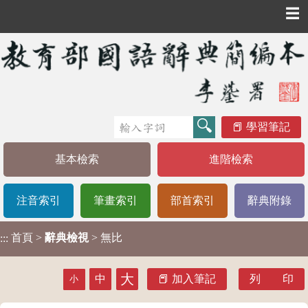
☰
學習筆記
基本檢索
進階檢索
注音索引
筆畫索引
部首索引
辭典附錄
首頁
>
辭典檢視
> 無比
:::
大
中
加入筆記
列 印
小