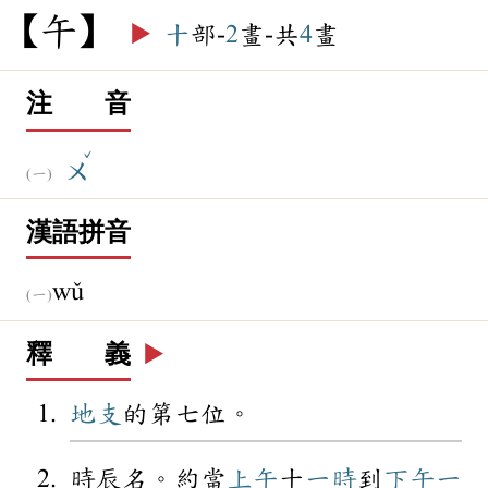
午
▶️
十
部-
2
畫-共
4
畫
注 音
ˇ
ㄨ
漢語拼音
wǔ
釋 義
▶️
地支
的第七位。
時辰名。約當
上午
十
一時
到
下午
一