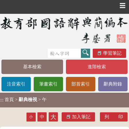
☰
學習筆記
基本檢索
進階檢索
注音索引
筆畫索引
部首索引
辭典附錄
首頁
>
辭典檢視
> 午
:::
大
中
加入筆記
列 印
小