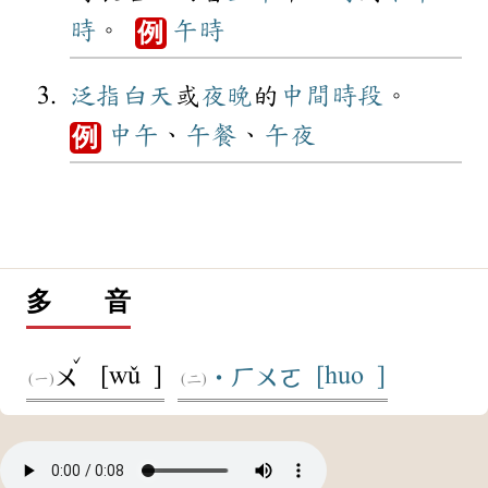
時
。
午時
例
泛指
白天
或
夜晚
的
中間
時段
。
中午
、
午餐
、
午夜
例
多 音
ˇ
[wǔ ]
[huo ]
ㄨ
˙ㄏㄨㄛ