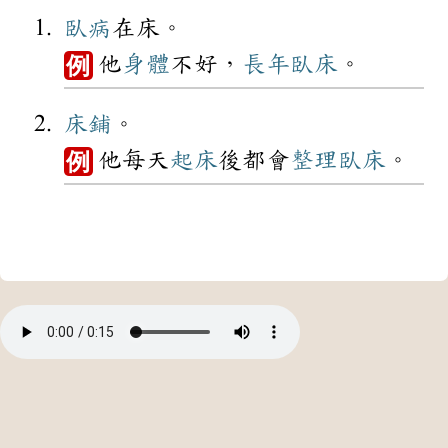
臥病
在床。
他
身體
不好，
長年
臥床
。
例
床鋪
。
他每天
起床
後都會
整理
臥床
。
例