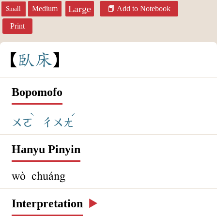
Large
Medium
Add to Notebook
Small
Print
臥
床
Bopomofo
ˋ
ˊ
ㄨㄛ
ㄔㄨㄤ
Hanyu Pinyin
wò chuáng
Interpretation
▶️