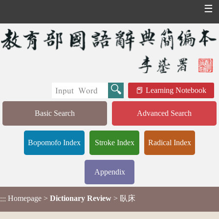
☰
Learning Notebook
Basic Search
Advanced Search
Bopomofo Index
Stroke Index
Radical Index
Appendix
Homepage
>
Dictionary Review
> 臥床
:::