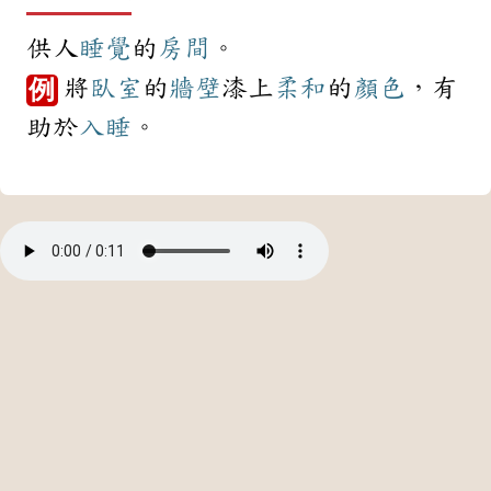
供人
睡覺
的
房間
。
將
臥室
的
牆壁
漆上
柔和
的
顏色
，有
例
助於
入睡
。