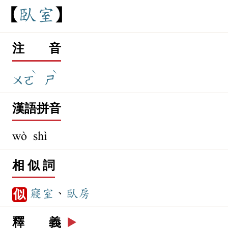
臥
室
注 音
ˋ
ˋ
ㄨㄛ
ㄕ
漢語拼音
wò shì
相 似 詞
寢室
、
臥房
似
釋 義
▶️