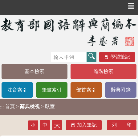
☰
學習筆記
基本檢索
進階檢索
注音索引
筆畫索引
部首索引
辭典附錄
首頁
>
辭典檢視
> 臥室
:::
大
中
加入筆記
列 印
小