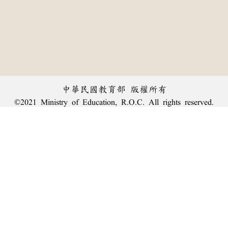
中華民國教育部 版權所有
©2021 Ministry of Education, R.O.C. All rights reserved.
︿
:::
個資法及隱私聲明
|
辭典公眾授權網
|
意見交流
|
網網相連
三峽總院區地址：新北市三峽區三樹路2號、
臺北院區地址：臺北市大安區和平東路一段179號、
回頂端
臺中院區地址：臺中市豐原區師範街67號
電話總機：
(02)7740-7890
、
傳真：(02)7740-7064、