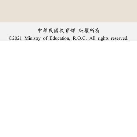
中華民國教育部 版權所有
©2021 Ministry of Education, R.O.C. All rights reserved.
︿
:::
個資法及隱私聲明
|
辭典公眾授權網
|
意見交流
|
網網相連
三峽總院區地址：新北市三峽區三樹路2號、
臺北院區地址：臺北市大安區和平東路一段179號、
回頂端
臺中院區地址：臺中市豐原區師範街67號
電話總機：
(02)7740-7890
、
傳真：(02)7740-7064、
TANet VoIP：9009-7890
線上人數: 2288
累積總人次: 240,094,741