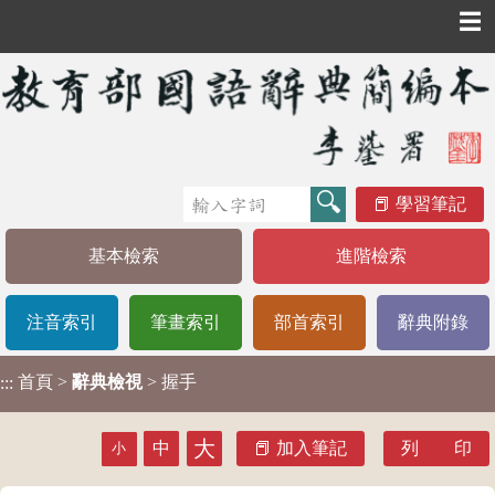
☰
學習筆記
基本檢索
進階檢索
注音索引
筆畫索引
部首索引
辭典附錄
首頁
>
辭典檢視
> 握手
:::
大
中
加入筆記
列 印
小