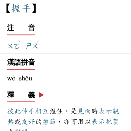
握
手
注 音
ˋ
ˇ
ㄨㄛ
ㄕㄡ
漢語拼音
wò shǒu
釋 義
▶️
彼此
伸手
相互
握住。是
見面
時
表示
親
熱
或
友好
的
禮節
，亦可用以
表示
祝賀