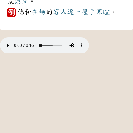
或
慰問
。
他和
在場
的
客人
逐一
握手
寒暄
。
例