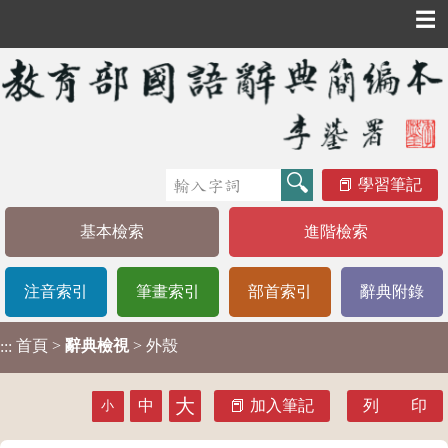
☰
學習筆記
基本檢索
進階檢索
注音索引
筆畫索引
部首索引
辭典附錄
首頁
>
辭典檢視
> 外殼
:::
大
中
加入筆記
列 印
小