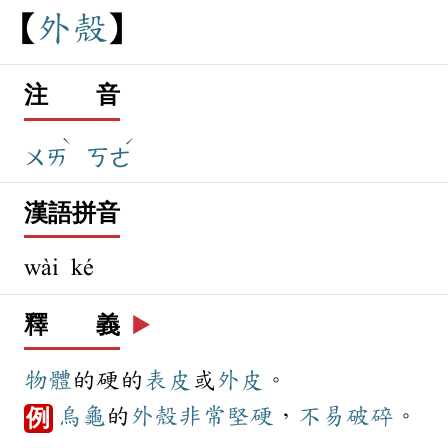
外
殼
注 音
ˋ
ˊ
ㄨㄞ
ㄎㄜ
漢語拼音
wài ké
釋 義
▶️
物體
的硬的
表皮
或
外皮
。
烏龜
的
外殼
非常
堅硬
，
不易
破碎
。
例