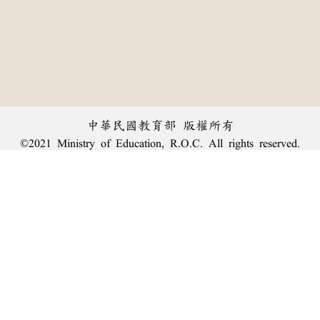
中華民國教育部 版權所有
©2021 Ministry of Education, R.O.C. All rights reserved.
︿
:::
個資法及隱私聲明
|
辭典公眾授權網
|
意見交流
|
網網相連
三峽總院區地址：新北市三峽區三樹路2號、
臺北院區地址：臺北市大安區和平東路一段179號、
回頂端
臺中院區地址：臺中市豐原區師範街67號
電話總機：
(02)7740-7890
、
傳真：(02)7740-7064、