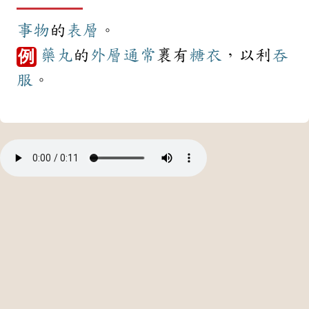
事物
的
表層
。
藥丸
的
外層
通常
裹有
糖衣
，以利
吞
例
服
。