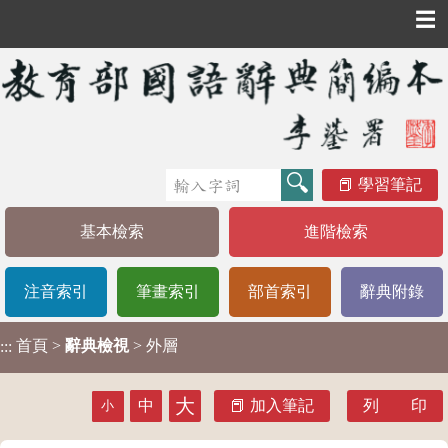
☰
學習筆記
基本檢索
進階檢索
注音索引
筆畫索引
部首索引
辭典附錄
首頁
>
辭典檢視
> 外層
:::
大
中
加入筆記
列 印
小