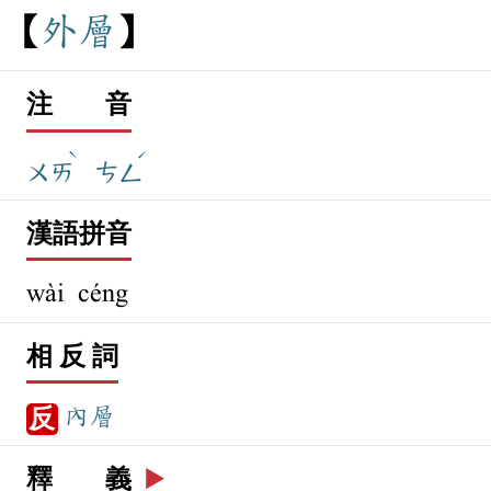
外
層
注 音
ˋ
ˊ
ㄨㄞ
ㄘㄥ
漢語拼音
wài céng
相 反 詞
內層
反
釋 義
▶️