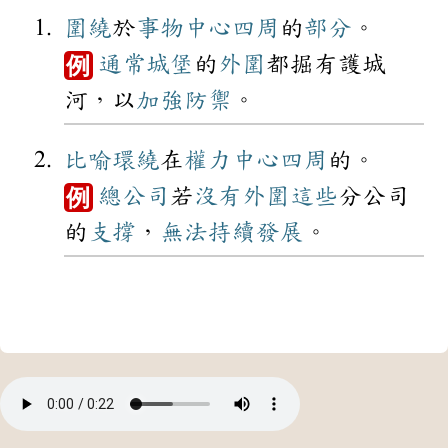
圍繞
於
事物
中心
四周
的
部分
。
通常
城堡
的
外圍
都掘有護城
例
河，以
加強
防禦
。
比喻
環繞
在
權力
中心
四周
的。
總公司
若
沒有
外圍
這些
分公司
例
的
支撐
，
無法
持續
發展
。