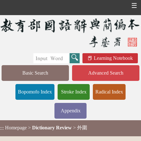
☰
Learning Notebook
Basic Search
Advanced Search
Bopomofo Index
Stroke Index
Radical Index
Appendix
Homepage
>
Dictionary Review
> 外圍
:::