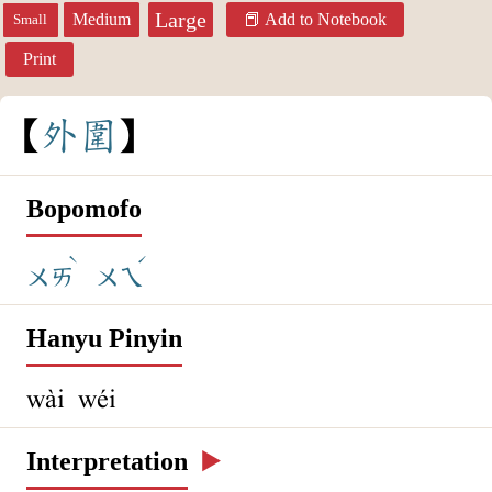
Large
Medium
Add to Notebook
Small
Print
外
圍
Bopomofo
ˋ
ˊ
ㄨㄞ
ㄨㄟ
Hanyu Pinyin
wài wéi
Interpretation
▶️