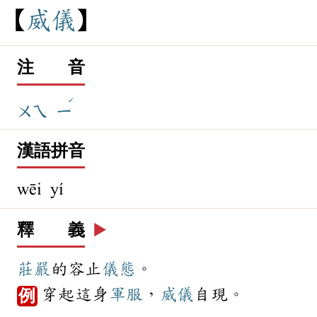
威
儀
注 音
ˊ
ㄨㄟ
ㄧ
漢語拼音
wēi yí
釋 義
▶️
莊嚴
的容止
儀態
。
穿起這身
軍服
，
威儀
自現。
例