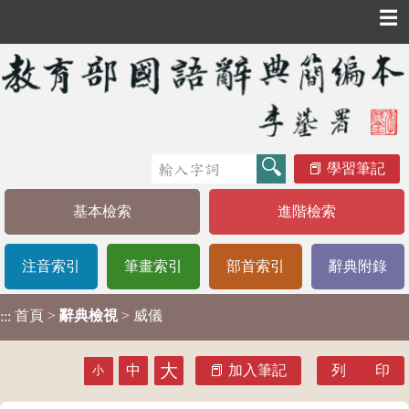
☰
學習筆記
基本檢索
進階檢索
注音索引
筆畫索引
部首索引
辭典附錄
首頁
>
辭典檢視
> 威儀
:::
大
中
加入筆記
列 印
小