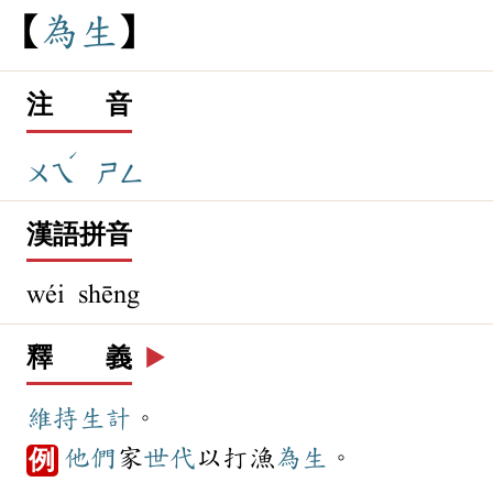
為
生
注 音
ˊ
ㄨㄟ
ㄕㄥ
漢語拼音
wéi shēng
釋 義
▶️
維持
生計
。
他們
家
世代
以打漁
為生
。
例