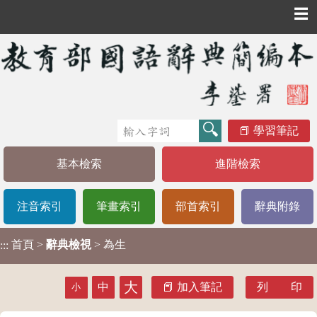
☰
學習筆記
基本檢索
進階檢索
注音索引
筆畫索引
部首索引
辭典附錄
首頁
>
辭典檢視
> 為生
:::
大
中
加入筆記
列 印
小