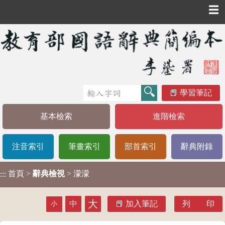
☰
學習筆記
基本檢索
進階檢索
注音索引
筆畫索引
部首索引
辭典附錄
首頁
>
辭典檢視
> 濛濛
:::
大
中
加入筆記
列 印
小