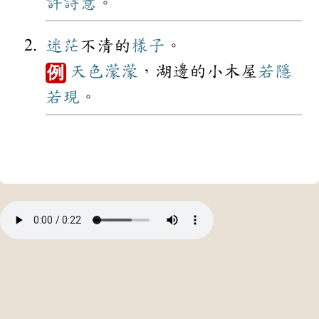
許
詩意
。
迷茫
不清的
樣子
。
天色
濛濛
，湖邊的小木屋
若隱
例
若現
。