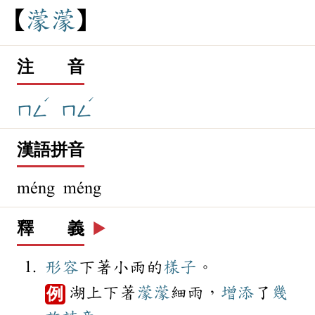
濛
濛
注 音
ˊ
ˊ
ㄇㄥ
ㄇㄥ
漢語拼音
méng méng
釋 義
▶️
形容
下著小雨的
樣子
。
湖上下著
濛濛
細雨，
增添
了
幾
例