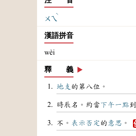
ˋ
ㄨㄟ
漢語拼音
wèi
釋 義
▶️
地支
的第八位。
時辰名。約當
下午
一點
不。
表示
否定
的
意思
。