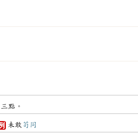
到三點。
未敢
苟同
例