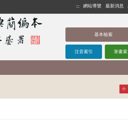
網站導覽
最新消息
:::
基本檢索
注音索引
筆畫索
小