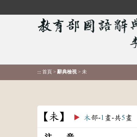
首頁
>
辭典檢視
> 未
:::
未
▶️
木
部-
1
畫-共
5
畫
注 音