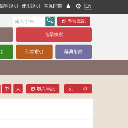
⚙️
編輯說明
使用說明
常見問題
👤
EN
學習筆記
進階檢索
引
部首索引
辭典附錄
大
中
加入筆記
列 印