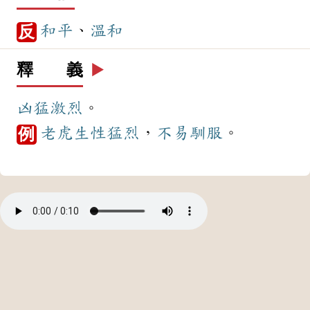
和平
、
溫和
反
釋 義
▶️
凶猛
激烈
。
老虎
生性
猛烈
，
不易
馴服
。
例