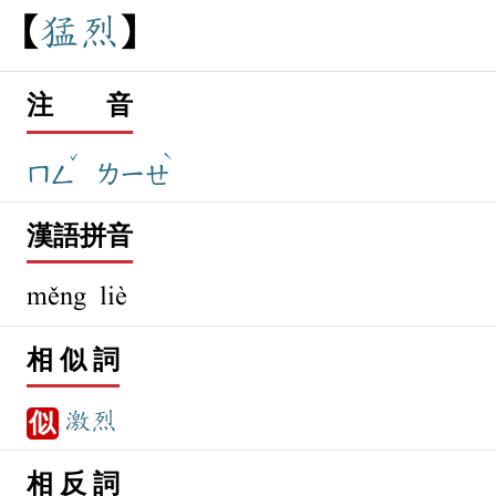
猛
烈
注 音
ˇ
ˋ
ㄇㄥ
ㄌㄧㄝ
漢語拼音
měng liè
相 似 詞
激烈
似
相 反 詞