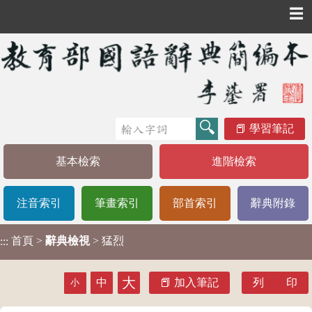
☰
學習筆記
基本檢索
進階檢索
注音索引
筆畫索引
部首索引
辭典附錄
首頁
>
辭典檢視
> 猛烈
:::
大
中
加入筆記
列 印
小