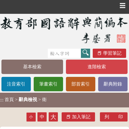
☰
學習筆記
基本檢索
進階檢索
注音索引
筆畫索引
部首索引
辭典附錄
首頁
>
辭典檢視
> 衛
:::
大
中
加入筆記
列 印
小