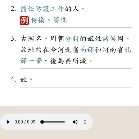
擔任
防護
工作
的人。
侍衛
、
警衛
例
古國名。周朝
分封
的姬姓
諸侯
國，
故址約在今河北省
南部
和河南省
北
部
一帶
，後為秦所滅。
姓。