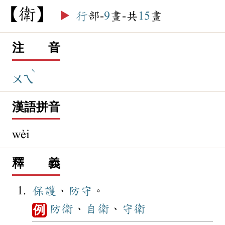
衛
▶️
行
部-
9
畫-共
15
畫
注 音
ˋ
ㄨㄟ
漢語拼音
wèi
釋 義
保護
、
防守
。
防衛
、
自衛
、
守衛
例