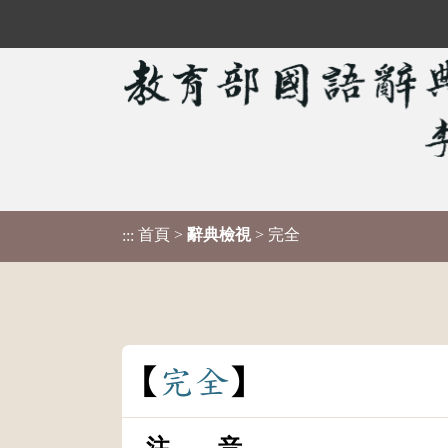
首頁
>
辭典檢視
> 完全
:::
完
全
注 音