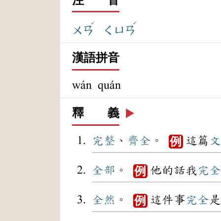
ˊ
ˊ
ㄨㄢ
ㄑㄩㄢ
漢語拼音
wán quán
釋 義
▶️
完整
、
齊全
。
這篇
文
例
全部
。
他的話我
完全
例
全然
。
這件事
完全
是
例