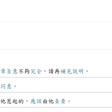
章
旨意
不夠
完全
，請再
補充
說明
。
同意
。
他惹起的，
應該
由他
負責
。