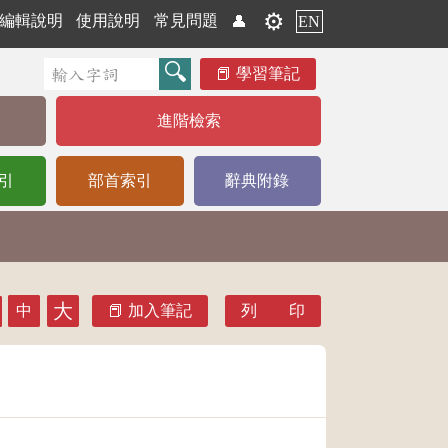
⚙️
編輯說明
使用說明
常見問題
👤
EN
學習筆記
進階檢索
引
部首索引
辭典附錄
大
中
加入筆記
列 印