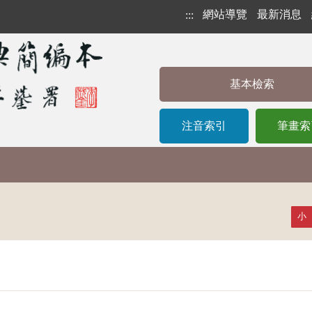
網站導覽
最新消息
:::
基本檢索
注音索引
筆畫索
小