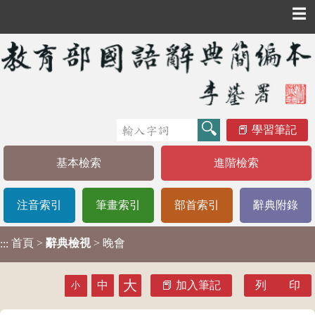
☰
學習筆記
基本檢索
進階檢索
注音索引
筆畫索引
部首索引
辭典附錄
首頁
>
辭典檢視
> 晚會
:::
大
中
加入筆記
列 印
小