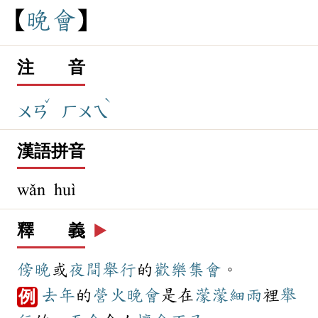
晚
會
注 音
ˇ
ˋ
ㄨㄢ
ㄏㄨㄟ
漢語拼音
wǎn huì
釋 義
▶️
傍晚
或
夜間
舉行
的
歡樂
集會
。
去年
的
營火
晚會
是在
濛濛
細雨
裡
舉
例