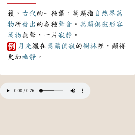
籟，
古代
的一種簫，萬籟指
自然界
萬
物
所
發出
的各種
聲音
。
萬籟俱寂
形容
萬物
無聲，一片
寂靜
。
月光
灑在
萬籟俱寂
的
樹林
裡，顯得
例
更加
幽靜
。