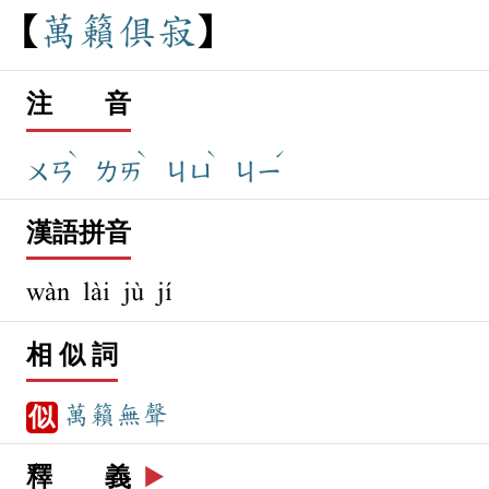
萬
籟
俱
寂
注 音
ˋ
ˋ
ˋ
ˊ
ㄨㄢ
ㄌㄞ
ㄐㄩ
ㄐㄧ
漢語拼音
wàn lài jù jí
相 似 詞
萬籟無聲
似
釋 義
▶️