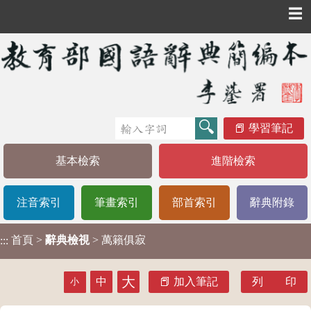
☰
學習筆記
基本檢索
進階檢索
注音索引
筆畫索引
部首索引
辭典附錄
首頁
>
辭典檢視
> 萬籟俱寂
:::
大
中
加入筆記
列 印
小