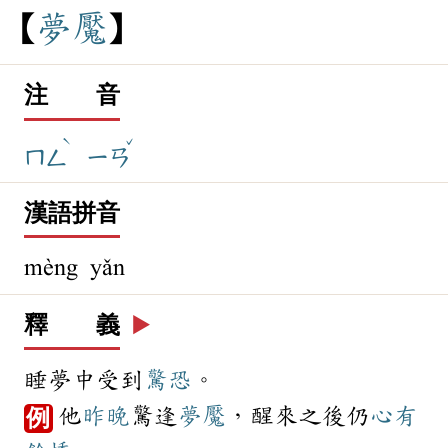
夢
魘
注 音
ˋ
ˇ
ㄇㄥ
ㄧㄢ
漢語拼音
mèng yǎn
釋 義
▶️
睡夢中受到
驚恐
。
他
昨晚
驚逢
夢魘
，醒來之後仍
心有
例