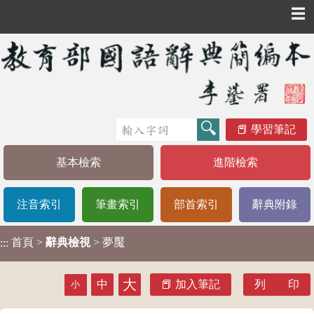
☰
學習筆記
基本檢索
進階檢索
注音索引
筆畫索引
部首索引
辭典附錄
首頁
>
辭典檢視
> 夢魘
:::
大
中
加入筆記
列 印
小