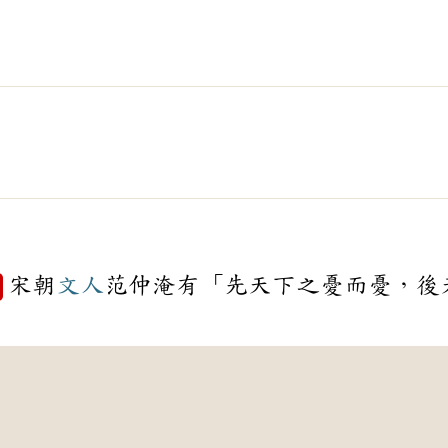
宋朝
文人
范仲淹有「先天下之憂而憂，後
例