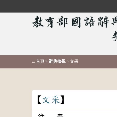
首頁
>
辭典檢視
> 文采
:::
文
采
注 音