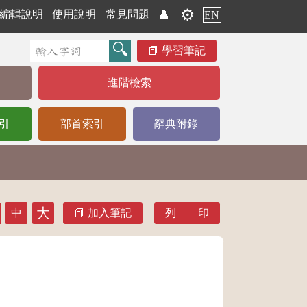
⚙️
編輯說明
使用說明
常見問題
👤
EN
學習筆記
進階檢索
引
部首索引
辭典附錄
大
中
加入筆記
列 印