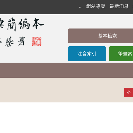
網站導覽
最新消息
:::
基本檢索
注音索引
筆畫索
小