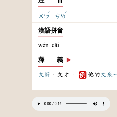
ˊ
ˇ
ㄨㄣ
ㄘㄞ
漢語拼音
wén cǎi
釋 義
▶️
文辭
、文才。
他的
文采
例