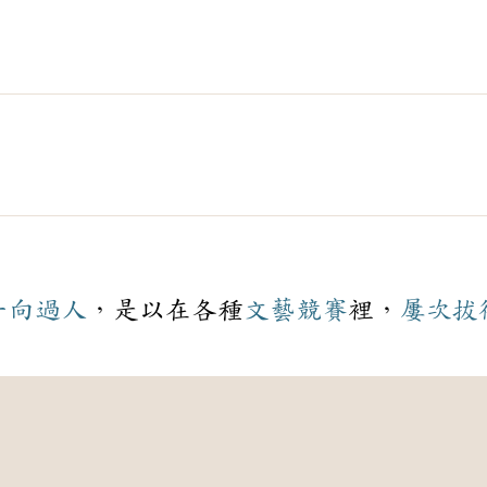
一向
過人
，是以在各種
文藝
競賽
裡，
屢次
拔