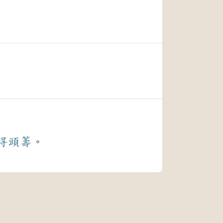
得頭籌
。