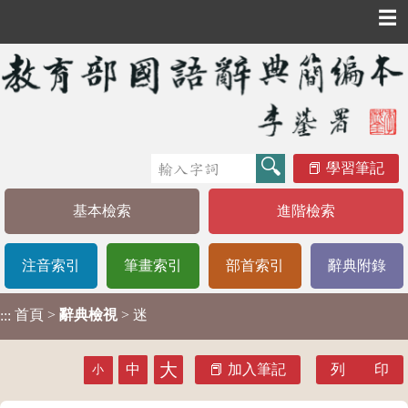
☰
學習筆記
基本檢索
進階檢索
注音索引
筆畫索引
部首索引
辭典附錄
首頁
>
辭典檢視
> 迷
:::
大
中
加入筆記
列 印
小