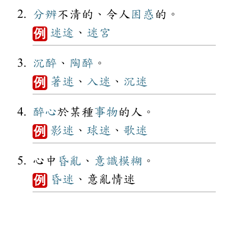
分辨
不清的、令人
困惑
的。
迷途
、
迷宮
例
沉醉
、
陶醉
。
著迷
、
入迷
、
沉迷
例
醉心
於某種
事物
的人。
影迷
、
球迷
、
歌迷
例
心中
昏亂
、
意識
模糊
。
昏迷
、意亂情迷
例