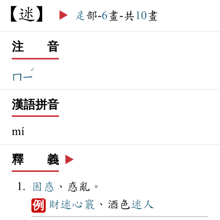
迷
▶️
辵
部-
6
畫-共
10
畫
注 音
ˊ
ㄇㄧ
漢語拼音
mí
釋 義
▶️
困惑
、惑亂。
財迷心竅
、酒色
迷人
例