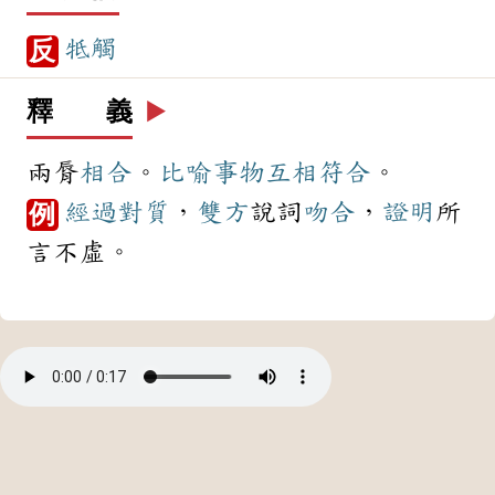
牴觸
反
釋 義
▶️
兩脣
相合
。
比喻
事物
互相
符合
。
經過
對質
，
雙方
說詞
吻合
，
證明
所
例
言不虛。