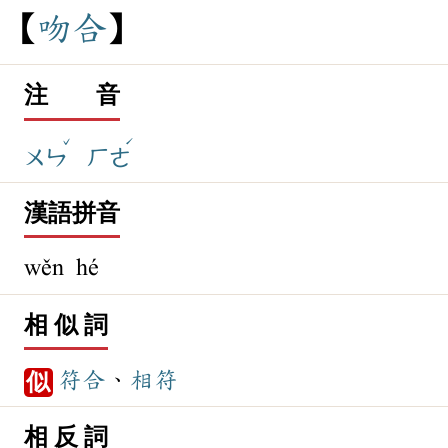
吻
合
注 音
ˇ
ˊ
ㄨㄣ
ㄏㄜ
漢語拼音
wěn hé
相 似 詞
符合
、
相符
似
相 反 詞