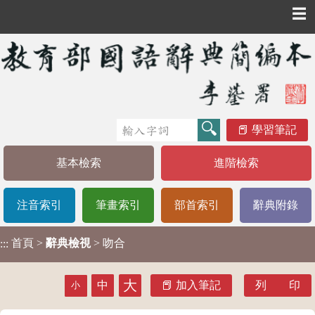
☰
學習筆記
基本檢索
進階檢索
注音索引
筆畫索引
部首索引
辭典附錄
首頁
>
辭典檢視
> 吻合
:::
大
中
加入筆記
列 印
小