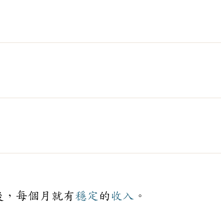
後，每個月就有
穩定
的
收入
。