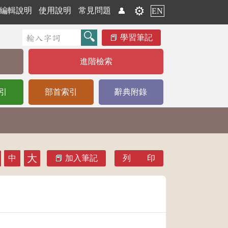
⚙️
編輯說明
使用說明
常見問題
👤
EN
學習筆記
進階檢索
引
部首索引
辭典附錄
大
中
加入筆記
列 印