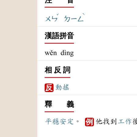
ˇ
ˋ
ㄨㄣ
ㄉㄧㄥ
漢語拼音
wěn dìng
相 反 詞
動搖
反
釋 義
平穩
安定
。
他找到
工作
例