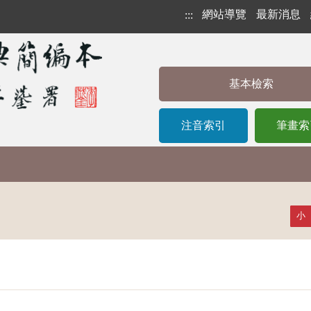
網站導覽
最新消息
:::
基本檢索
注音索引
筆畫索
小