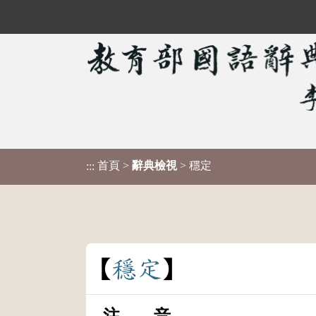
首頁
>
辭典檢視
> 穩定
:::
穩
定
注 音